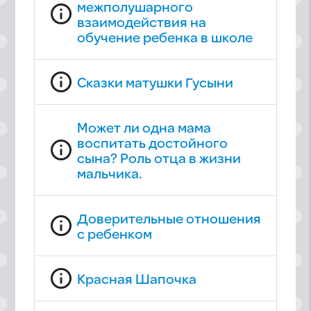
межполушарного
info_outline
взаимодействия на
обучение ребенка в школе
info_outline
Сказки матушки Гусыни
Может ли одна мама
воспитать достойного
info_outline
сына? Роль отца в жизни
мальчика.
Доверительные отношения
info_outline
с ребенком
info_outline
Красная Шапочка