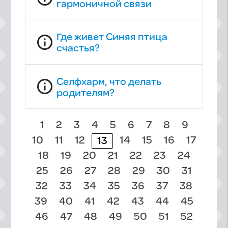
гармоничной связи
Где живет Синяя птица
info_outline
счастья?
Селфхарм, что делать
info_outline
родителям?
1
2
3
4
5
6
7
8
9
10
11
12
14
15
16
17
13
18
19
20
21
22
23
24
25
26
27
28
29
30
31
32
33
34
35
36
37
38
39
40
41
42
43
44
45
46
47
48
49
50
51
52