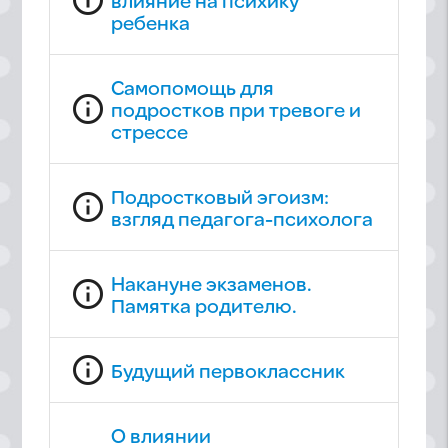
влияние на психику
ребенка
Самопомощь для
info_outline
подростков при тревоге и
стрессе
Подростковый эгоизм:
info_outline
взгляд педагога-психолога
Накануне экзаменов.
info_outline
Памятка родителю.
info_outline
Будущий первоклассник
О влиянии