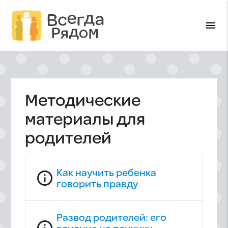
menu
Методические
материалы для
родителей
Как научить ребенка
info_outline
говорить правду
Развод родителей: его
info_outline