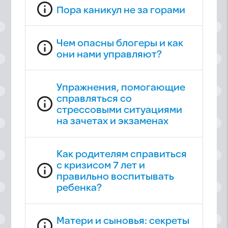
info_outline
Пора каникул не за горами
Чем опасны блогеры и как
info_outline
они нами управляют?
Упражнения, помогающие
справляться со
info_outline
стрессовыми ситуациями
на зачетах и экзаменах
Как родителям справиться
с кризисом 7 лет и
info_outline
правильно воспитывать
ребенка?
Матери и сыновья: секреты
info_outline