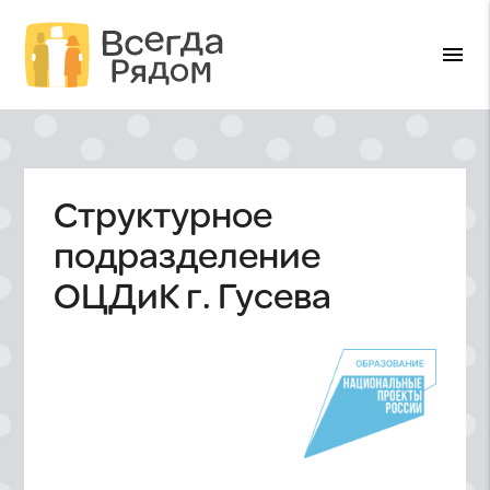
menu
Структурное
подразделение
ОЦДиК г. Гусева