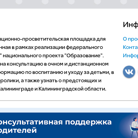
Инф
мационно-просветительская площадка для
О про
нная в рамках реализации федерального
Конта
 национального проекта "Образование".
Инфор
 на консультацию в очном и дистанционном
ормацию по воспитанию и уходу за детьми, в
ролики, а также узнать о предстоящих и
алининграде и Калининградской области.