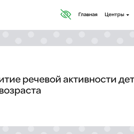
arrow_drop_down
Главная
Центры
итие речевой активности де
возраста