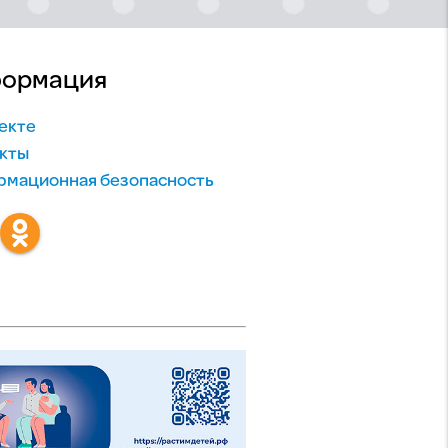
ормация
екте
кты
мационная безопасность