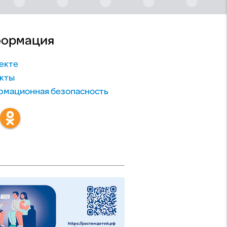
ормация
екте
кты
мационная безопасность