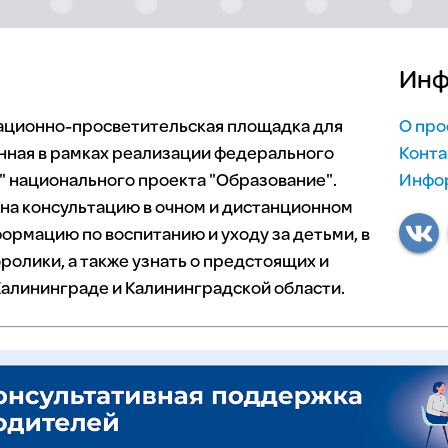
Инф
мационно-просветительская площадка для
О про
нная в рамках реализации федерального
Конта
 национального проекта "Образование".
Инфор
 на консультацию в очном и дистанционном
ормацию по воспитанию и уходу за детьми, в
ролики, а также узнать о предстоящих и
алининграде и Калининградской области.