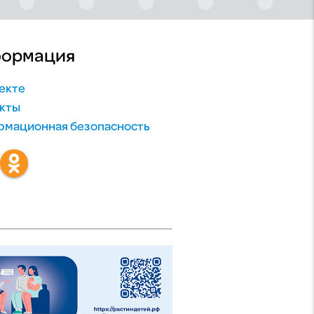
ормация
екте
кты
мационная безопасность