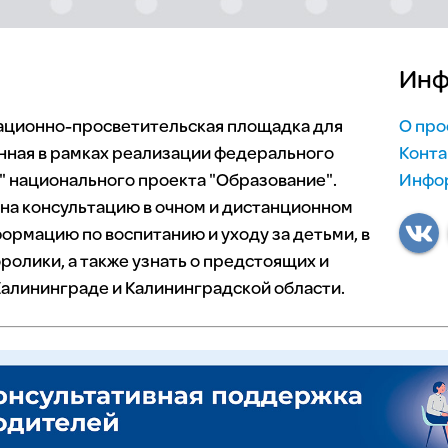
Инф
мационно-просветительская площадка для
О про
нная в рамках реализации федерального
Конта
 национального проекта "Образование".
Инфор
 на консультацию в очном и дистанционном
ормацию по воспитанию и уходу за детьми, в
ролики, а также узнать о предстоящих и
алининграде и Калининградской области.