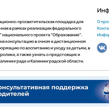
Инф
мационно-просветительская площадка для
О про
нная в рамках реализации федерального
Конта
 национального проекта "Образование".
Инфор
 на консультацию в очном и дистанционном
ормацию по воспитанию и уходу за детьми, в
ролики, а также узнать о предстоящих и
алининграде и Калининградской области.