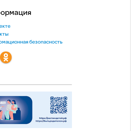
ормация
екте
кты
мационная безопасность