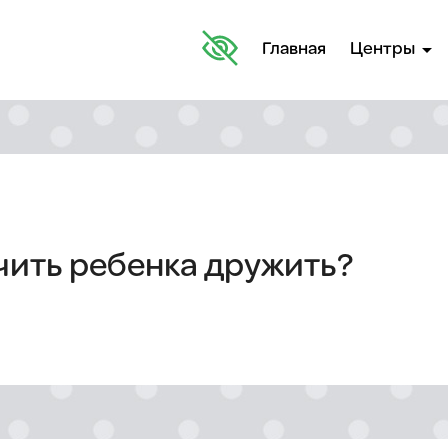
arrow_drop_down
Главная
Центры
чить ребенка дружить?