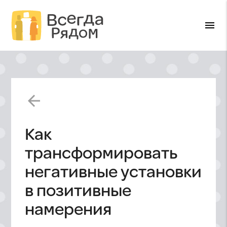
menu
arrow_back
Как
трансформировать
негативные установки
в позитивные
намерения