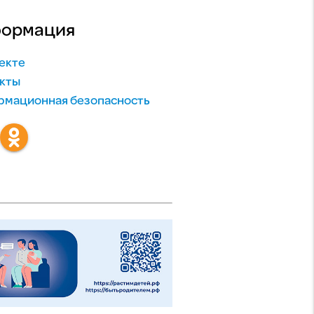
ормация
екте
кты
мационная безопасность