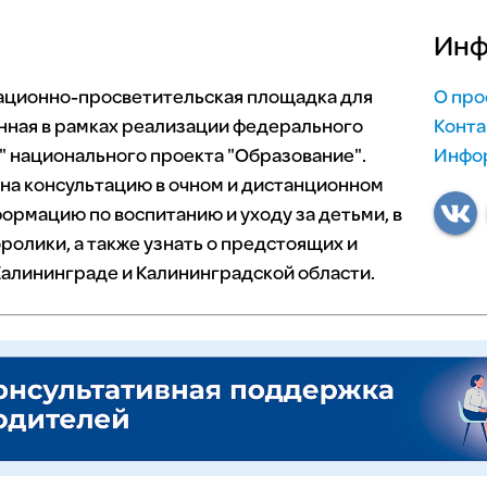
Инф
мационно-просветительская площадка для
О про
нная в рамках реализации федерального
Конта
 национального проекта "Образование".
Инфор
 на консультацию в очном и дистанционном
ормацию по воспитанию и уходу за детьми, в
ролики, а также узнать о предстоящих и
алининграде и Калининградской области.