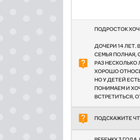
ПОДРОСТОК ХОЧ
ДОЧЕРИ 14 ЛЕТ.
СЕМЬЯ ПОЛНАЯ, 
live_help
РАЗ НЕСКОЛЬКО 
ХОРОШО ОТНОСИТ
НО У ДЕТЕЙ ЕСТ
ПОНИМАЕМ И ХО
ВСТРЕТИТЬСЯ, 
live_help
ПОДСКАЖИТЕ ЧТО
РЕБЕНКУ 3 ГОДА