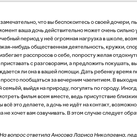
замечательно, что вы беспокоитесь о своей дочери, пы
момент ваша дочь действительно может очень сильно у
учебный период у неё огромная нагрузка в школе, воз
акая-нибудь общественная деятельность, кружки, спо
избегает расспросов о себе, попросту желая отдохнут
 приставать с разговорами, а предложить покушать, вы
уждается ли она в вашей помощи. Дать ребенку время п
 просто пообщаться за вечерним чаепитием. В выход
 семьёй, выйдя на природу, погулять по городу. Иногд
мотреть фильм всем вместе, ведь присутствие близких
ы всё это делаете, а дочь не идёт на контакт, возможн
 не хочет вам озвучивать. В этом случае следует обра
На вопрос ответила Аносова Лариса Николаевна, пе