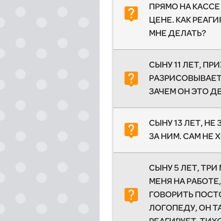
ПРЯМО НА КАССЕ
live_help
ЦЕНЕ. КАК РЕАГ
МНЕ ДЕЛАТЬ?
СЫНУ 11 ЛЕТ, П
live_help
РАЗРИСОВЫВАЕТ 
ЗАЧЕМ ОН ЭТО Д
СЫНУ 13 ЛЕТ, Н
live_help
ЗА НИМ. САМ НЕ 
СЫНУ 5 ЛЕТ, ТРИ
МЕНЯ НА РАБОТЕ
live_help
ГОВОРИТЬ ПОСТО
ЛОГОПЕДУ, ОН Т