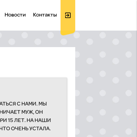
exit_to_app
Новости
Контакты
Войти
на
ТЬСЯ С НАМИ. МЫ
сайт
НИЧАЕТ МУЖ, ОН
И 15 ЛЕТ. НА НАШИ
ЧТО ОЧЕНЬ УСТАЛА.