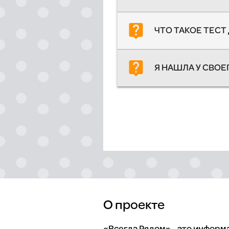
live_help
ЧТО ТАКОЕ ТЕСТ 
live_help
Я НАШЛА У СВОЕ
О проекте