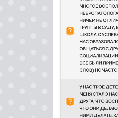
МНОГОЕ ВОСПОЛ
НЕВРОПАТОЛОГА.
НИЧЕМ НЕ ОТЛИЧ
ГРУППЫ В САДУ,
live_help
ШКОЛУ. С УСПЕВ
НАС ОБРАЗОВАЛ
ОБЩАТЬСЯ С ДРУ
СОЦИАЛИЗАЦИИ П
ВСЕ БЫЛИ ПРИМЕ
СЛОВ) НО ЧАСТО
У НАС ТРОЕ ДЕТЕ
МЕНЯ СТАЛО НАС
live_help
ДРУГА, ЧТО ВОС
ЧТО ОНИ ДЕЛАЮТ
НИМИ ДЕЛАТЬ, К