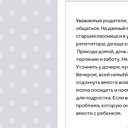
Уважаемые родители, 
общаться. На данный 
старшеклассница и в 
репетиторы, да еще к
Приходя домой, дочь 
терпение и заботу. Не
Уточнить у дочери, н
Вечером, всей семьёй
отдохнуть вместе всей
молча посидеть и пос
для подростка. Если в
проблема, которую она
вместе с ребенком.