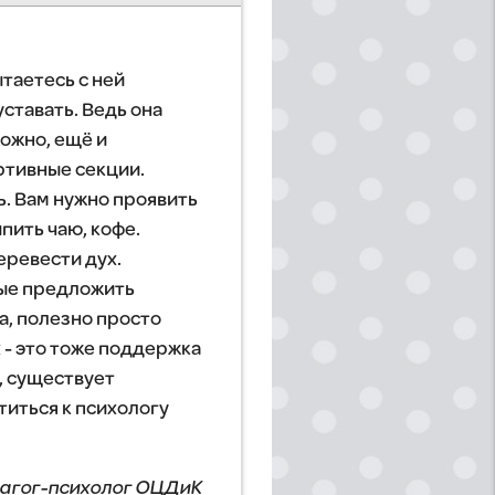
таетесь с ней
ставать. Ведь она
можно, ещё и
ртивные секции.
ь. Вам нужно проявить
пить чаю, кофе.
еревести дух.
ные предложить
а, полезно просто
 - это тоже поддержка
о, существует
титься к психологу
дагог-психолог ОЦДиК