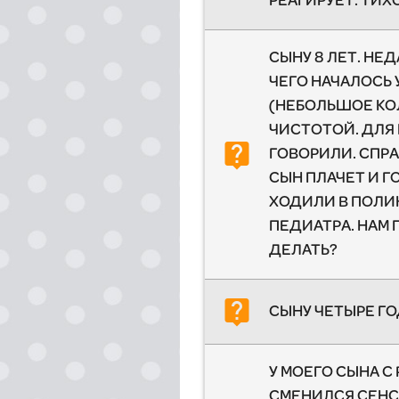
РЕАГИРУЕТ. ТИХ
СЫНУ 8 ЛЕТ. НЕД
ЧЕГО НАЧАЛОСЬ
(НЕБОЛЬШОЕ КОЛ
ЧИСТОТОЙ. ДЛЯ 
live_help
ГОВОРИЛИ. СПРА
СЫН ПЛАЧЕТ И Г
ХОДИЛИ В ПОЛИ
ПЕДИАТРА. НАМ 
ДЕЛАТЬ?
live_help
СЫНУ ЧЕТЫРЕ ГО
У МОЕГО СЫНА С
СМЕНИЛСЯ СЕНСО