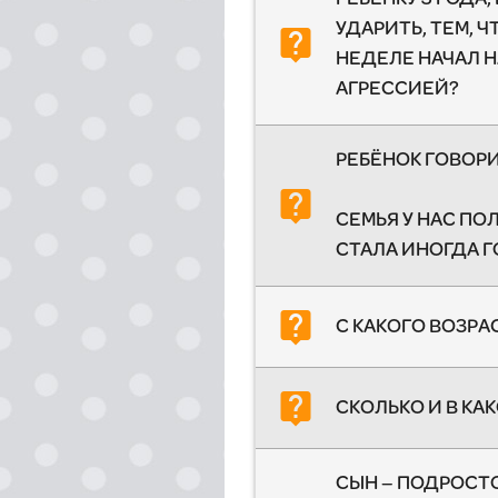
УДАРИТЬ, ТЕМ, Ч
live_help
НЕДЕЛЕ НАЧАЛ Н
АГРЕССИЕЙ?
РЕБЁНОК ГОВОР
live_help
СЕМЬЯ У НАС ПО
СТАЛА ИНОГДА Г
live_help
С КАКОГО ВОЗРА
live_help
СКОЛЬКО И В КА
СЫН – ПОДРОСТО