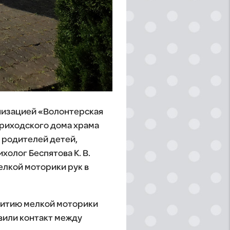
низацией «Волонтерская
риходского дома храма
я родителей детей,
холог Беспятова К. В.
елкой моторики рук в
звитию мелкой моторики
вили контакт между