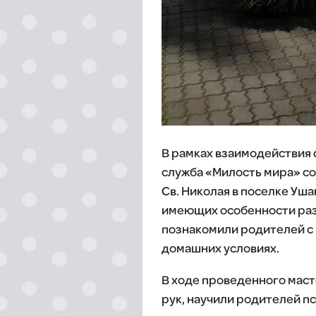
В рамках взаимодействия
служба «Милость мира» с
Св. Николая в поселке Уш
имеющих особенности разви
познакомили родителей с 
домашних условиях.
В ходе проведенного маст
рук, научили родителей п