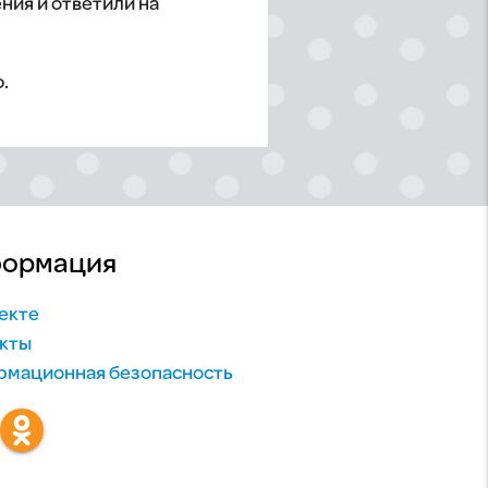
ния и ответили на
.
ормация
екте
кты
мационная безопасность