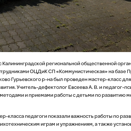
 с Калининградской региональной общественной орга
отрудниками ОЦДиК СП «Коммунистическая» на базе П
аково Гурьевского р-на был проведен мастер-класс дл
тия. Учитель-дефектолог Евсеева А. В. и педагог-пси
методами и приемами работы с детьми по развитию м
ер-класса педагоги показали важность работы по ра
сихотехническим играм и упражнениям, а также устано