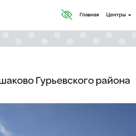
arrow_drop_down
Главная
Центры
Ушаково Гурьевского района