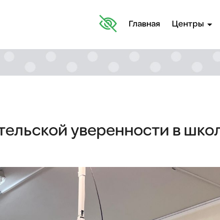
arrow_drop_down
Главная
Центры
тельской уверенности в шко