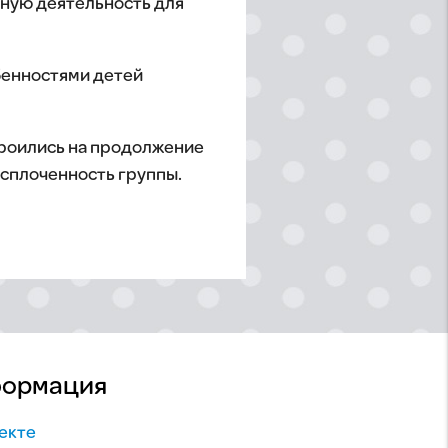
тную деятельность для
бенностями детей
троились на продолжение
 сплоченность группы.
ормация
екте