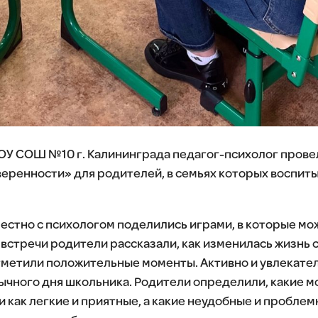
АОУ СОШ №10 г. Калининграда педагог-психолог прове
еренности» для родителей, в семьях которых воспит
местно с психологом поделились играми, в которые мо
стречи родители рассказали, как изменилась жизнь се
тметили положительные моменты. Активно и увлекате
ычного дня школьника. Родители определили, какие 
 как легкие и приятные, а какие неудобные и пробле