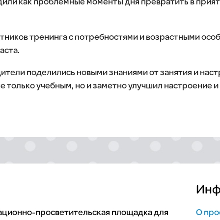
дили как проблемные моменты дня превратить в прия
тников тренинга с потребностями и возрастными осо
аста.
ители поделились новыми знаниями от занятия и нас
не только учебным, но и заметно улучшил настроение и
Инф
мационно-просветительская площадка для
О про