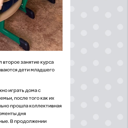
л второе занятие курса
ываются дети младшего
жно играть дома с
мьи, после того как их
льно прошла коллективная
моменты дня
мные. В продолжении