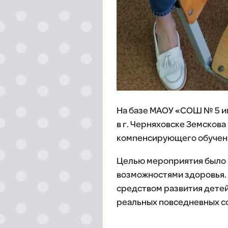
На базе МАОУ «СОШ № 5 им
в г. Черняховске Земсков
компенсирующего обучени
Целью мероприятия было 
возможностями здоровья. 
средством развития детей
реальных повседневных со