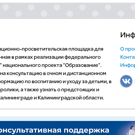
Инф
мационно-просветительская площадка для
О про
нная в рамках реализации федерального
Конта
 национального проекта "Образование".
Инфор
 на консультацию в очном и дистанционном
ормацию по воспитанию и уходу за детьми, в
ролики, а также узнать о предстоящих и
алининграде и Калининградской области.