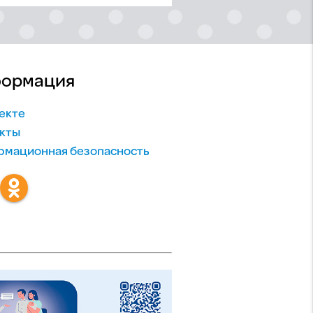
ормация
екте
кты
мационная безопасность