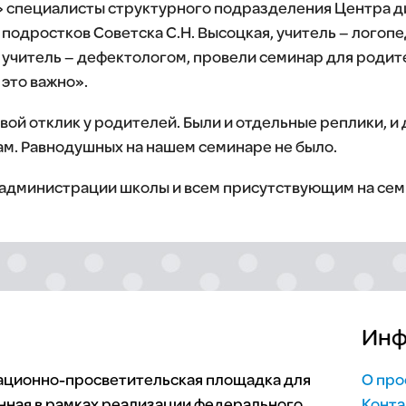
» специалисты структурного подразделения Центра д
подростков Советска С.Н. Высоцкая, учитель – логопед
а, учитель – дефектологом, провели семинар для род
 это важно».
ой отклик у родителей. Были и отдельные реплики, и 
. Равнодушных на нашем семинаре не было.
администрации школы и всем присутствующим на сем
Инф
мационно-просветительская площадка для
О про
нная в рамках реализации федерального
Конта