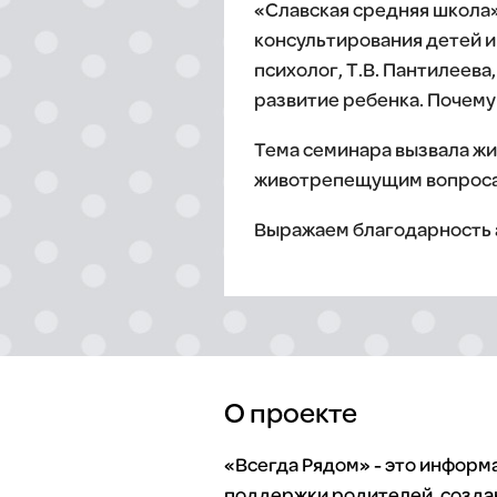
«Славская средняя школа
консультирования детей и 
психолог, Т.В. Пантилеев
развитие ребенка. Почему
Тема семинара вызвала жив
животрепещущим вопросам
Выражаем благодарность 
О проекте
«Всегда Рядом» - это инфор
поддержки родителей, созда