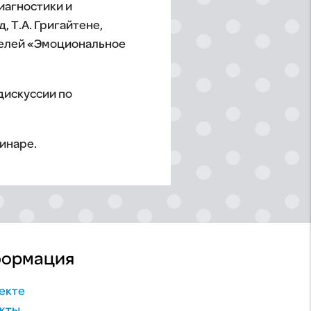
иагностики и
, Т.А. Григайтене,
ителей «Эмоциональное
дискуссии по
инаре.
ормация
екте
кты