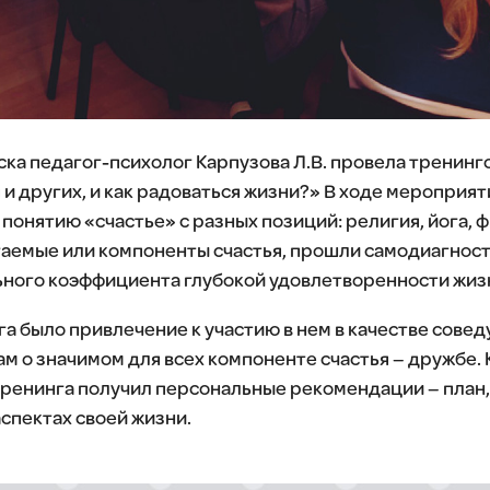
ка педагог-психолог Карпузова Л.В. провела тренинг
я и других, и как радоваться жизни?» В ходе мероприя
онятию «счастье» с разных позиций: религия, йога, ф
аемые или компоненты счастья, прошли самодиагност
ного коэффициента глубокой удовлетворенности жиз
 было привлечение к участию в нем в качестве сове
ам о значимом для всех компоненте счастья – дружбе.
ренинга получил персональные рекомендации – план,
аспектах своей жизни.