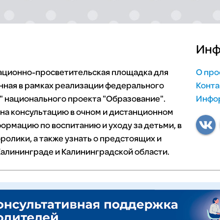
Инф
мационно-просветительская площадка для
О про
нная в рамках реализации федерального
Конта
 национального проекта "Образование".
Инфор
 на консультацию в очном и дистанционном
ормацию по воспитанию и уходу за детьми, в
ролики, а также узнать о предстоящих и
алининграде и Калининградской области.