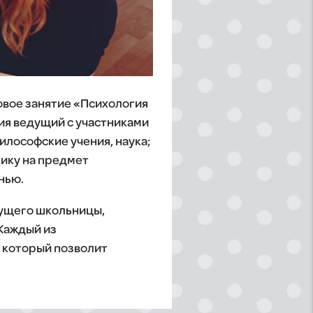
овое занятие «Психология
тия ведущий с участниками
илософские учения, наука;
ику на предмет
нью.
дущего школьницы,
 Каждый из
 который позволит