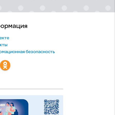
ормация
екте
кты
мационная безопасность