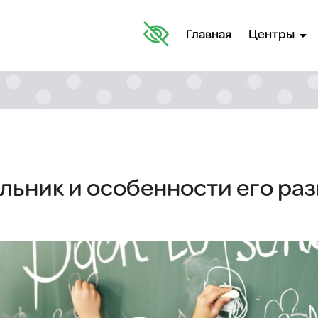
arrow_drop_down
Главная
Центры
ьник и особенности его раз