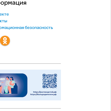
ормация
екте
кты
мационная безопасность