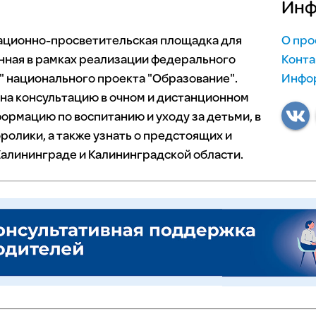
Инф
мационно-просветительская площадка для
О про
нная в рамках реализации федерального
Конта
 национального проекта "Образование".
Инфор
 на консультацию в очном и дистанционном
ормацию по воспитанию и уходу за детьми, в
ролики, а также узнать о предстоящих и
алининграде и Калининградской области.