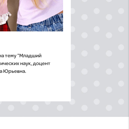
на тему "Младший
ических наук, доцент
на Юрьевна.