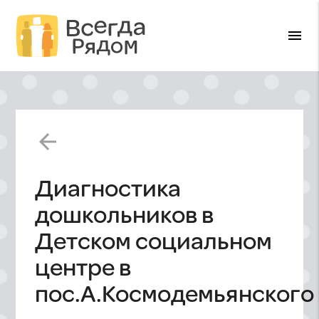
menu
arrow_back
Диагностика
дошкольников в
Детском социальном
центре в
пос.А.Космодемьянского