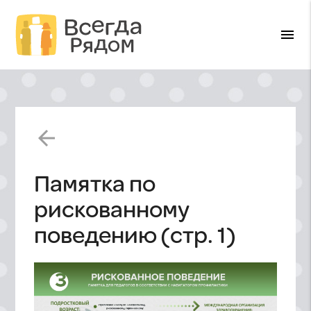
menu
arrow_back
Памятка по
рискованному
поведению (стр. 1)