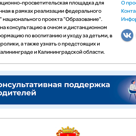
мационно-просветительская площадка для
О про
нная в рамках реализации федерального
Конта
 национального проекта "Образование".
Инфор
 на консультацию в очном и дистанционном
ормацию по воспитанию и уходу за детьми, в
ролики, а также узнать о предстоящих и
алининграде и Калининградской области.