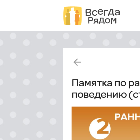
arrow_back
Памятка по р
поведению (ст