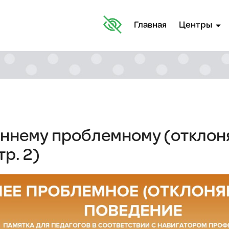
arrow_drop_down
Главная
Центры
аннему проблемному (откло
р. 2)