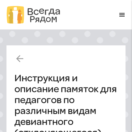
menu
arrow_back
Инструкция и
описание памяток для
педагогов по
различным видам
девиантного