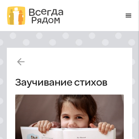
menu
arrow_back
Заучивание стихов