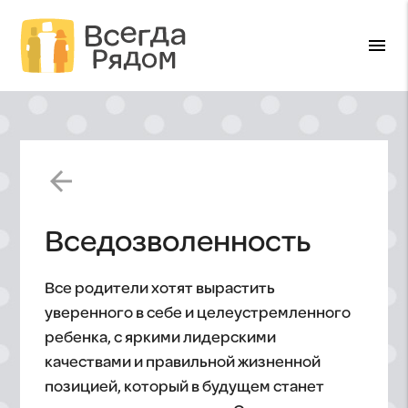
menu
arrow_back
Вседозволенность
Все родители хотят вырастить
уверенного в себе и целеустремленного
ребенка, с яркими лидерскими
качествами и правильной жизненной
позицией, который в будущем станет