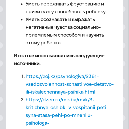
Уметь переживать фрустрацию и
привить эту способность ребёнку.
Уметь осознавать и выражать
негативные чувства социально-
приемлемым способом и научить
этому ребенка.
В статье использовались следующие
источники:
https://zoj.kz/psyhologiya/2361-
vsedozvolennost-schastlivoe-detstvo-
ili-iskalechennaya-psihika.html
https://dzen.ru/media/mvk/3-
kritichnye-oshibki-v-vospitanii-peti-
syna-stasa-pehi-po-mneniiu-
psihologa-