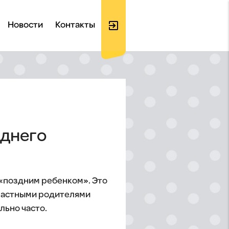
exit_to_app
Новости
Контакты
Войти
на
зднего
сайт
 «поздним ребенком». Это
зрастными родителями
льно часто.