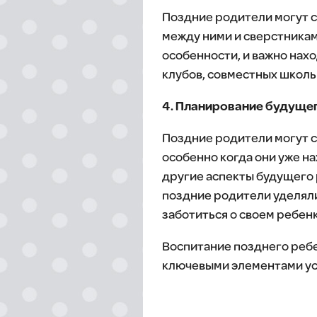
Поздние родители могут с
между ними и сверстникам
особенности, и важно нахо
клубов, совместных школь
4. Планирование будущег
Поздние родители могут с
особенно когда они уже на
другие аспекты будущего р
поздние родители уделяли
заботиться о своем ребенк
Воспитание позднего ребе
ключевыми элементами ус