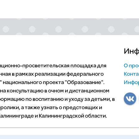
Инф
мационно-просветительская площадка для
О про
нная в рамках реализации федерального
Конта
 национального проекта "Образование".
Инфор
 на консультацию в очном и дистанционном
ормацию по воспитанию и уходу за детьми, в
ролики, а также узнать о предстоящих и
алининграде и Калининградской области.