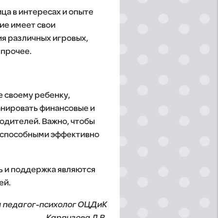
ца в интересах и опыте
ие имеет свои
ия различных игровых,
 прочее.
е своему ребенку,
ланировать финансовые и
родителей. Важно, чтобы
ь способными эффективно
ь и поддержка являются
ей.
 педагог-психолог ОЦДиК