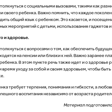
толкнуться с социальными вызовами, такими как разни
и своего ребенка. Важно помнить, что каждое поколен
дить общий язык с ребенком. Это касается, и посещен
ных мероприятий с детьми, использования гаджетов и
о и здоровье.
толкнуться с вопросами о том, как обеспечить будуще
ходятся на пенсии или близки к ней. Важно заранее п
ебенка. В этом пункте речь также идет и о здоровье 
 время уходу за собой и своим здоровьем, чтобы быт
е.
нка требует терпения, понимания и гибкости, а любов
пешного воспитания независимо от возраста родител
Материал подготовила