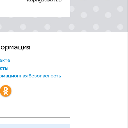
Карпузова Л.В.
ормация
екте
кты
мационная безопасность