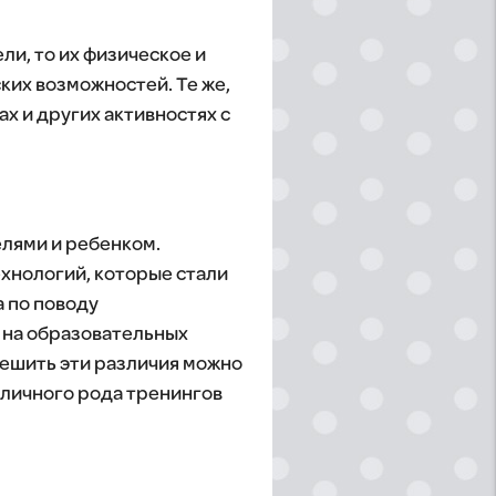
ли, то их физическое и
ких возможностей. Те же,
х и других активностях с
елями и ребенком.
хнологий, которые стали
 по поводу
 на образовательных
ешить эти различия можно
личного рода тренингов