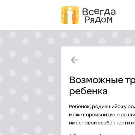
arrow_back
Возможные тр
ребенка
Ребенок, родившийся у ро
может произойти по разл
имеет свои особенности и 