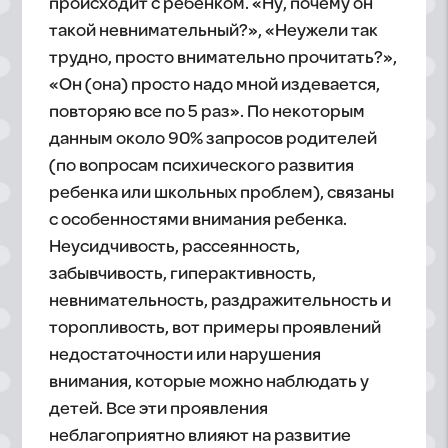
происходит с ребенком. «Ну, почему он
такой невнимательный?», «Неужели так
трудно, просто внимательно прочитать?»,
«Он (она) просто надо мной издевается,
повторяю все по 5 раз». По некоторым
данным около 90% запросов родителей
(по вопросам психического развития
ребенка или школьных проблем), связаны
с особенностями внимания ребенка.
Неусидчивость, рассеянность,
забывчивость, гиперактивность,
невнимательность, раздражительность и
торопливость, вот примеры проявлений
недостаточности или нарушения
внимания, которые можно наблюдать у
детей. Все эти проявления
неблагоприятно влияют на развитие