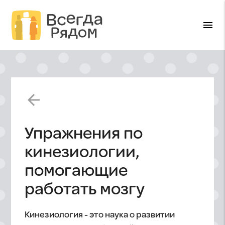
menu
arrow_back
Упражнения по
кинезиологии,
помогающие
работать мозгу
Кинезиология - это наука о развитии