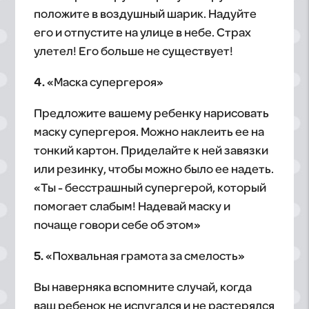
положите в воздушный шарик. Надуйте
его и отпустите на улице в небе. Страх
улетел! Его больше не существует!
4.
«Маска супергероя»
Предложите вашему ребенку нарисовать
маску супергероя. Можно наклеить ее на
тонкий картон. Приделайте к ней завязки
или резинку, чтобы можно было ее надеть.
«Ты - бесстрашный супергерой, который
помогает слабым! Надевай маску и
почаще говори себе об этом»
5.
«Похвальная грамота за смелость»
Вы наверняка вспомните случай, когда
ваш ребенок не испугался и не растерялся