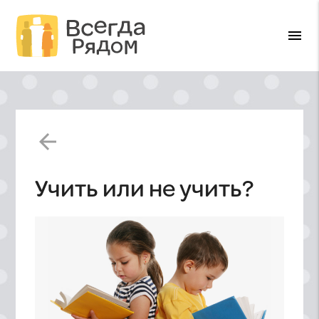
menu
arrow_back
Учить или не учить?