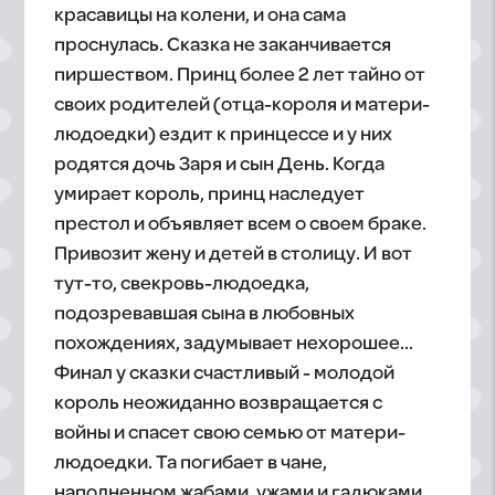
красавицы на колени, и она сама
проснулась. Сказка не заканчивается
пиршеством. Принц более 2 лет тайно от
своих родителей (отца-короля и матери-
людоедки) ездит к принцессе и у них
родятся дочь Заря и сын День. Когда
умирает король, принц наследует
престол и объявляет всем о своем браке.
Привозит жену и детей в столицу. И вот
тут-то, свекровь-людоедка,
подозревавшая сына в любовных
похождениях, задумывает нехорошее…
Финал у сказки счастливый - молодой
король неожиданно возвращается с
войны и спасет свою семью от матери-
людоедки. Та погибает в чане,
наполненном жабами, ужами и гадюками.