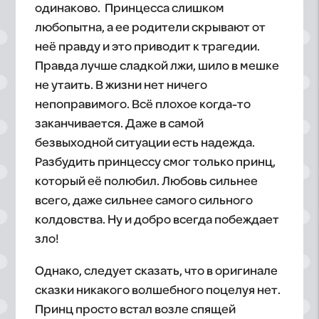
одинаково. Принцесса слишком
любопытна, а ее родители скрывают от
неё правду и это приводит к трагедии.
Правда лучше сладкой лжи, шило в мешке
не утаить. В жизни нет ничего
непоправимого. Всё плохое когда-то
заканчивается. Даже в самой
безвыходной ситуации есть надежда.
Разбудить принцессу смог только принц,
который её полюбил. Любовь сильнее
всего, даже сильнее самого сильного
колдовства. Ну и добро всегда побеждает
зло!
Однако, следует сказать, что в оригинале
сказки никакого волшебного поцелуя нет.
Принц просто встал возле спящей