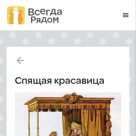
menu
arrow_back
Спящая красавица