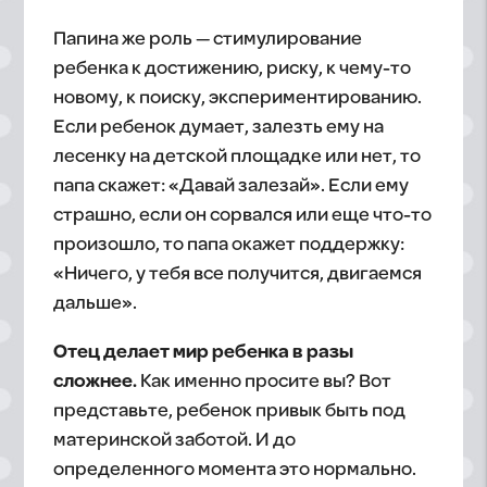
Папина же роль — стимулирование
ребенка к достижению, риску, к чему-то
новому, к поиску, экспериментированию.
Если ребенок думает, залезть ему на
лесенку на детской площадке или нет, то
папа скажет: «Давай залезай». Если ему
страшно, если он сорвался или еще что-то
произошло, то папа окажет поддержку:
«Ничего, у тебя все получится, двигаемся
дальше».
Отец делает мир ребенка в разы
сложнее.
Как именно просите вы? Вот
представьте, ребенок привык быть под
материнской заботой. И до
определенного момента это нормально.