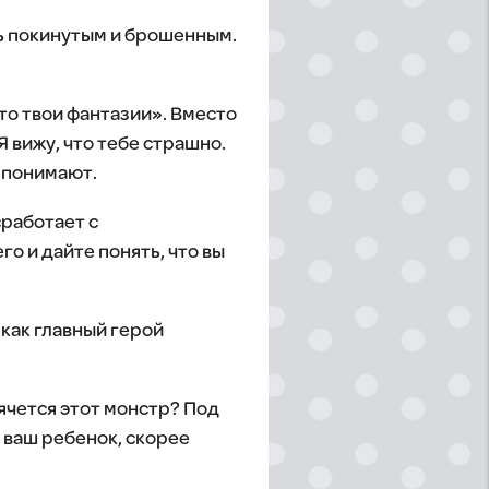
ть покинутым и брошенным.
то твои фантазии». Вместо
Я вижу, что тебе страшно.
о понимают.
сработает с
о и дайте понять, что вы
 как главный герой
ячется этот монстр? Под
, ваш ребенок, скорее