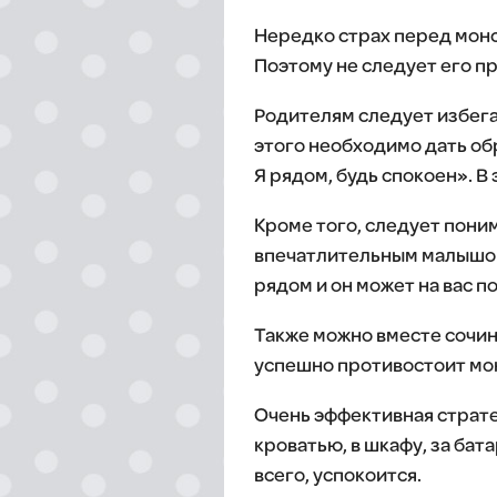
Нередко страх перед монс
Поэтому не следует его п
Родителям следует избегат
этого необходимо дать обр
Я рядом, будь спокоен». В
Кроме того, следует пони
впечатлительным малышом.
рядом и он может на вас п
Также можно вместе сочин
успешно противостоит мон
Очень эффективная стратег
кроватью, в шкафу, за бат
всего, успокоится.