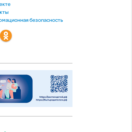
екте
кты
мационная безопасность