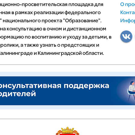
мационно-просветительская площадка для
О про
нная в рамках реализации федерального
Конта
 национального проекта "Образование".
Инфор
 на консультацию в очном и дистанционном
ормацию по воспитанию и уходу за детьми, в
ролики, а также узнать о предстоящих и
алининграде и Калининградской области.