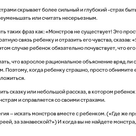
трами скрывает более сильный и глубокий -страх бы
реуменьшать или считать несерьезным.
ь таких фраз как: «Монстров не существует! Это прос
атную связь ребенку и отразить его чувства, сказав: «
 этом случае ребенок обязательно почувствует, что ег
мать, что взрослое рациональное объяснение вряд ли 
 Поэтому, когда ребенку страшно, просто обнимите ег
оложиться.
ить сказку или небольшой рассказ, в котором ребенок
страм и справляется со своими страхами.
ия – искать монстров вместе с ребенком. («Где же пр
ареей, за занавеской?») И когда вы не найдете монстра