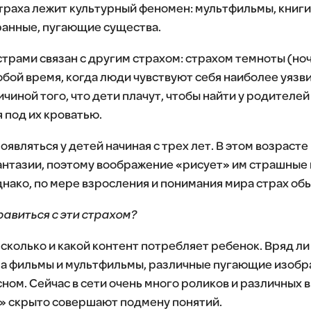
траха лежит культурный феномен: мультфильмы, книги,
ранные, пугающие существа.
трами связан с другим страхом: страхом темноты (ноч
бой время, когда люди чувствуют себя наиболее уязви
чиной того, что дети плачут, чтобы найти у родителей
 под их кроватью.
являться у детей начиная с трех лет. В этом возраст
антазии, поэтому воображение «рисует» им страшные
нако, по мере взросления и понимания мира страх обы
равиться с эти страхом?
сколько и какой контент потребляет ребенок. Вряд ли
ра фильмы и мультфильмы, различные пугающие изобр
ном. Сейчас в сети очень много роликов и различных 
» скрыто совершают подмену понятий.