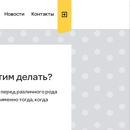
exit_to_app
Новости
Контакты
Войти
на
тим делать?
х перед различного рода
именно тогда, когда
сайт