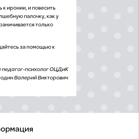
 к иронии, и повесить
лшебную палочку, как у
граничивается только
щайтесь за помощью к
 педагог-психолог ОЦДиК
годин Валерий Викторович
ормация