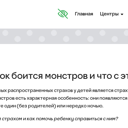
arrow_drop_down
Главная
Центры
к боится монстров и что с э
мых распространенных страхов у детей является стра
стров есть характерная особенность: они появляются 
те один (без родителей) или нередко ночью.
м страхом и как помочь ребенку справиться с ним?