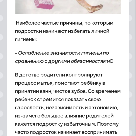
Наиболее частые
причины
, по которым
подростки начинают избегать личной
гигиены:
-
Ослабление значимости гигиены по
сравнению с другими обязанностями
О
В детстве родители контролируют
процесс мытья, помогают ребёнку в
принятии ванн, чистке зубов. Со временем
ребенок стремится показать свою
взрослость, независимость и автономию,
из-за чего большое влияние родителей
кажется подростку избыточным. Поэтому
часто подросток начинает воспринимать