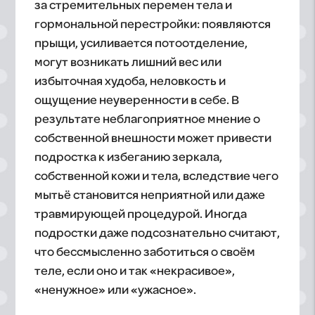
за стремительных перемен тела и
гормональной перестройки: появляются
прыщи, усиливается потоотделение,
могут возникать лишний вес или
избыточная худоба, неловкость и
ощущение неуверенности в себе. В
результате неблагоприятное мнение о
собственной внешности может привести
подростка к избеганию зеркала,
собственной кожи и тела, вследствие чего
мытьё становится неприятной или даже
травмирующей процедурой. Иногда
подростки даже подсознательно считают,
что бессмысленно заботиться о своём
теле, если оно и так «некрасивое»,
«ненужное» или «ужасное».