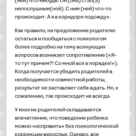
(ней) что-нибудь! Он (она) стал(а)
непослушным(ной). С ним (ней) что-то
происходит. А я в коридоре подожду».
Как правило, на предложение родителю
остаться и пообщаться с психологом
более подробно на тему волнующих
вопросов возникает сопротивление («Я-
то тут причем?! Со мной все в порядке!»).
Когда получается убедить родителей в
необходимости совместной работы,
результат не заставляет себя ждать. Но, к
сожалению, так происходит не всегда.
У многих родителей складывается
впечатление, что поведение ребенка
можно «исправить» без психологической
коррекции взрослых. Однако, все