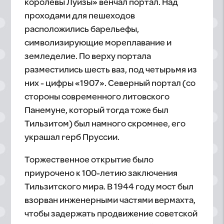
королевы Луизы» венчал портал. Над
проходами для пешеходов
расположились барельефы,
символизирующие мореплавание и
земледелие. По верху портала
разместились шесть ваз, под четырьмя из
них - цифры «1907». Северный портал (со
стороны современного литовского
Панемуне, который тогда тоже был
Тильзитом) был намного скромнее, его
украшал герб Пруссии.
Торжественное открытие было
приурочено к 100-летию заключения
Тильзитского мира. В 1944 году мост был
взорван инженерными частями вермахта,
чтобы задержать продвижение советской