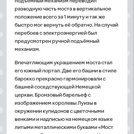
подъёмный механизм переводил
разводную часть моста в вертикальное
положение всего за 1 минуту и так же
быстро мог вернуть её обратно. На случай
перебоев с электроэнергией был
предусмотрен ручной подъёмный
механизм.
Впечатляющим украшением моста стал
его южный портал. Две его башни в стиле
барокко прекрасно гармонировали с
башней соседствующей Немецкой
церкви. Бронзовый барельеф с
изображением королевы Луизы в
окружении купидонов с цветочными
венками и надписью на немецком языке
литыми металлическими буквами «Мост