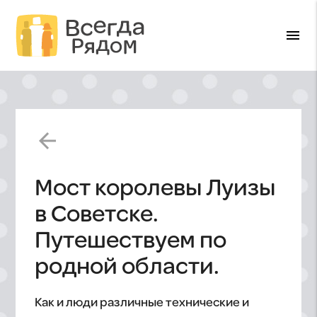
menu
arrow_back
Мост королевы Луизы
в Советске.
Путешествуем по
родной области.
Как и люди различные технические и