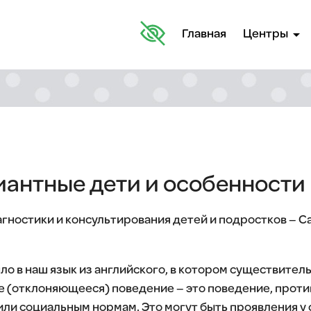
arrow_drop_down
Главная
Центры
иантные дети и особенности
гностики и консультирования детей и подростков – С
о в наш язык из английского, в котором существитель
е (отклоняющееся) поведение – это поведение, прот
и социальным нормам. Это могут быть проявления у 