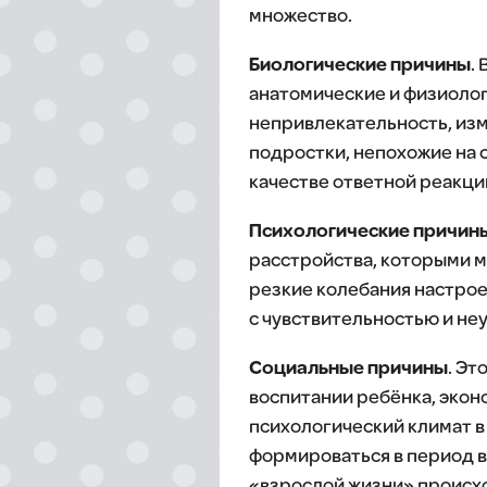
множество.
Биологические причины
.
анатомические и физиолог
непривлекательность, изм
подростки, непохожие на 
качестве ответной реакци
Психологические причин
расстройства, которыми м
резкие колебания настрое
с чувствительностью и неу
Социальные причины
. Эт
воспитании ребёнка, экон
психологический климат в
формироваться в период в
«взрослой жизни» происхо