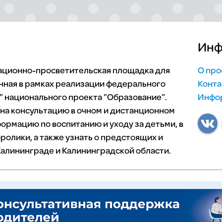
Инф
мационно-просветительская площадка для
О про
нная в рамках реализации федерального
Конта
 национального проекта "Образование".
Инфор
 на консультацию в очном и дистанционном
ормацию по воспитанию и уходу за детьми, в
ролики, а также узнать о предстоящих и
алининграде и Калининградской области.