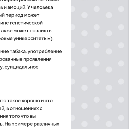
 и эмоций. У человека
ный период может
чине генетической
 также может повлиять
ровые университеты»).
ние табака, употребление
ированные проявления
ву, суицидальное
то такое хорошо и что
й, в отношениях с
ия того что вы
нь. На примере различных