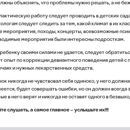
жны объяснять, что проблемы нужно решать, а не бежа
ктическую работу следует проводить в детских сада
логам следует следить за тем, какой климат в их клас
 мероприятия, походы, концерты, всевозможные псих
оводимые мероприятия были интересны подросткам.
ребенку своими силами не удается, следует обратить
т опыт по коррекции девиантного поведения детей с
учаях и нужных лекарственных средств.
ок никогда не чувствовал себя одиноко, у него должна
еется, будет совершать ошибки, но он должен всегда з
ые в него верят и никогда не оставят одного в безвых
е слушать, а самое главное – услышьте их!!!