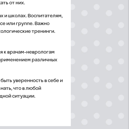
ть от них.
х и школах. Воспитателям,
се или группе. Важно
ологические тренинги.
ся к врачам-неврологам
 применением различных
 быть уверенность в себе и
нать, что в любой
одной ситуации.