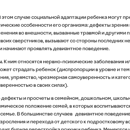
 В этом случае социальной адаптации ребенка могут п
ические особенности его организма: дефекты зрения 
енения во внешности, вызванные травмой и другими 
своих сверстников, вызывают со стороны последних не
и начинают проявлять девиантное поведение.
ы.
К ним относятся нервно-психические заболевания и
ожет страдать ребенок (диспропорции в уровне и тем
ния, упрямство, чрезмерная самоуверенность и кате
веренностью в своих силах).
о дефекты и просчеты в семейном, дошкольном, школ
омическое положение семей, в которых воспитываются
 семье. В большинстве случаев девиантное поведение
зросления и перехода от детского к подростковому во
дит бурная перестройка психики ребенка. Меняются 