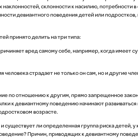
 наклонностей, склонности к насилию, потребности в
нности девиантного поведения детей или подростков, н
ей принято делить на три типа:
причиняет вред самому себе, например, когда имеет 
я человека страдает не только он сам, но и другие чл
ие по отношению к другим, прямо запрещенное закон
лки к девиантному поведению начинают развиваться в
подростковом возрасте.
 и существует ли определенная группа риска детей, у
поведение? Причин, приводящих к девиантному повед