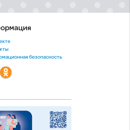
ормация
екте
кты
мационная безопасность