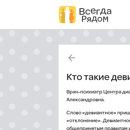
arrow_back
Кто такие дев
Врач-психиатр Центра диа
Александровна.
Слово «девиантное» пришл
«отклонение». Девиантно
общепринятым правилам ил