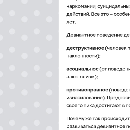
наркомании, суицидальных
действий. Все это – особе
лет.
Девиантное поведение дет
деструктивное
(человек 
наклонности);
асоциальное
(от поведени
алкоголизм);
противоправное
(поведен
изнасилование). Предпосы
своего пика достигают в 
Почему же так происходит
развиваться девиантное 