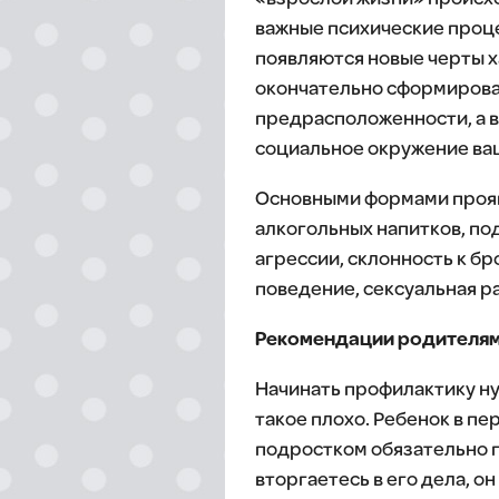
важные психические проце
появляются новые черты х
окончательно сформироват
предрасположенности, а в
социальное окружение ваш
Основными формами проявл
алкогольных напитков, по
агрессии, склонность к бр
поведение, сексуальная 
Рекомендации родителям
Начинать профилактику нуж
такое плохо. Ребенок в п
подростком обязательно п
вторгаетесь в его дела, о