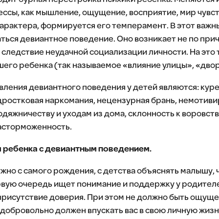
ссы, как мышление, ощущение, восприятие, мир чувств
арактера, формируется его темперамент. В этот важ
ься девиантное поведение. Оно возникает не по при
 следствие неудачной социализации личности. На это
его ребенка (так называемое «влияние улицы», «дво
ения девиантного поведения у детей являются: куре
дростковая наркомания, нецензурная брань, немотив
одяжничеству и уходам из дома, склонность к воровст
расторможенность.
 ребенка с девиантным поведением.
но с самого рождения, с детства объяснять малышу, ч
ервую очередь ищет понимание и поддержку у родителе
рисутствие доверия. При этом не должно быть ощущен
н добровольно должен впускать вас в свою личную жиз