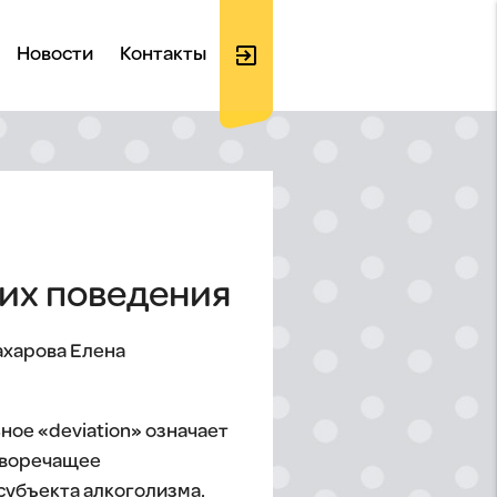
exit_to_app
Новости
Контакты
Войти
на
 их поведения
ахарова Елена
сайт
ное «deviation» означает
иворечащее
субъекта алкоголизма,