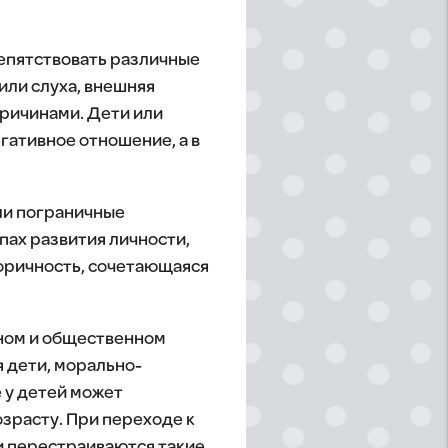
репятствовать различные
или слуха, внешняя
причинами. Дети или
гативное отношение, а в
ли пограничные
пах развития личности,
горичность, сочетающаяся
ьном и общественном
 дети, морально-
 у детей может
зрасту. При переходе к
и перестраиваются такие