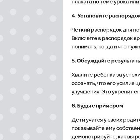
плаката по теме урока ил
4. Установите распорядо
Четкий распорядок дня по
Включите в распорядок вр
понимать, когда и что нуж
5. Обсуждайте результат
Хвалите ребенка за успех
осознать, что его усилия
улучшения. Это укрепит е
6. Будьте примером
Дети учатся у своих родит
показывайте ему собствен
демонстрируйте, как вы р