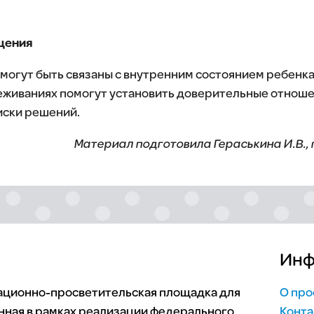
щения
могут быть связаны с внутренним состоянием ребенка
реживаниях помогут установить доверительные отноше
иски решений.
Материал подготовила Гераськина И.В.,
Инф
мационно-просветительская площадка для
О про
нная в рамках реализации федерального
Конта