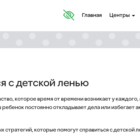
arrow_drop_down
Главная
Центры
я с детской ленью
ство, которое время от времени возникает у каждого,
ш ребенок постоянно откладывает дела или избегает а
х стратегий, которые помогут справиться с детской 