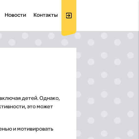
exit_to_app
Новости
Контакты
Войти
на
 включая детей. Однако,
ктивности, это может
сайт
ленью и мотивировать