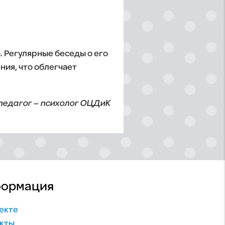
. Регулярные беседы о его
ния, что облегчает
 педагог – психолог ОЦДиК
ормация
екте
кты