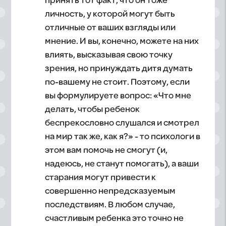
принять тот факт, что он тоже
личность, у которой могут быть
отличные от ваших взгляды или
мнение. И вы, конечно, можете на них
влиять, высказывая свою точку
зрения, но принуждать дитя думать
по-вашему не стоит. Поэтому, если
вы формулируете вопрос: «Что мне
делать, чтобы ребенок
беспрекословно слушался и смотрел
на мир так же, как я?» - то психологи в
этом вам помочь не смогут (и,
надеюсь, не станут помогать), а ваши
старания могут привести к
совершенно непредсказуемым
последствиям. В любом случае,
счастливым ребенка это точно не