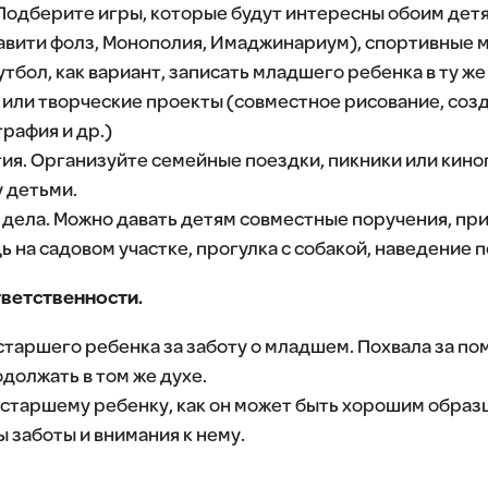
 Подберите игры, которые будут интересны обоим дет
Гравити фолз, Монополия, Имаджинариум), спортивные
утбол, как вариант, записать младшего ребенка в ту же
 или творческие проекты (совместное рисование, соз
рафия и др.)
я. Организуйте семейные поездки, пикники или кино
у детьми.
дела. Можно давать детям совместные поручения, пр
ь на садовом участке, прогулка с собакой, наведение п
тветственности.
таршего ребенка за заботу о младшем. Похвала за по
должать в том же духе.
старшему ребенку, как он может быть хорошим образ
 заботы и внимания к нему.