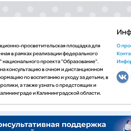
Инф
мационно-просветительская площадка для
О про
нная в рамках реализации федерального
Конта
 национального проекта "Образование".
Инфор
 на консультацию в очном и дистанционном
ормацию по воспитанию и уходу за детьми, в
ролики, а также узнать о предстоящих и
алининграде и Калининградской области.