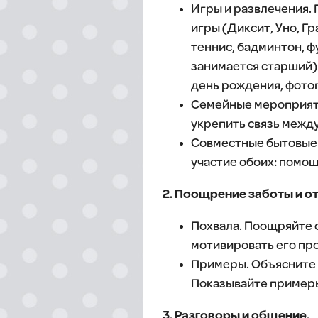
Игры и развлечения.
игры (Диксит, Уно, 
теннис, бадминтон, ф
занимается старший)
день рождения, фотог
Семейные мероприяти
укрепить связь межд
Совместные бытовые 
участие обоих: помощ
2. Поощрение заботы и о
Похвала. Поощряйте с
мотивировать его про
Примеры. Объясните 
Показывайте примеры
3. Разговоры и общение.