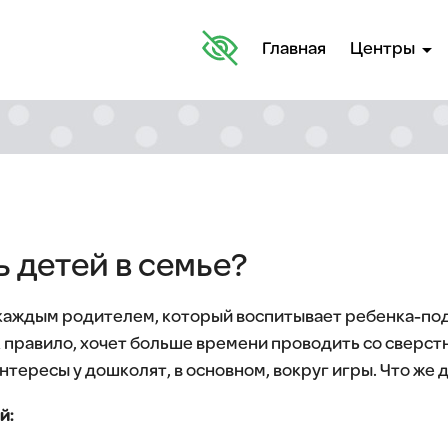
arrow_drop_down
Главная
Центры
 детей в семье?
 каждым родителем, который воспитывает ребенка-по
к правило, хочет больше времени проводить со сверст
интересы у дошколят, в основном, вокруг игры. Что же 
й: