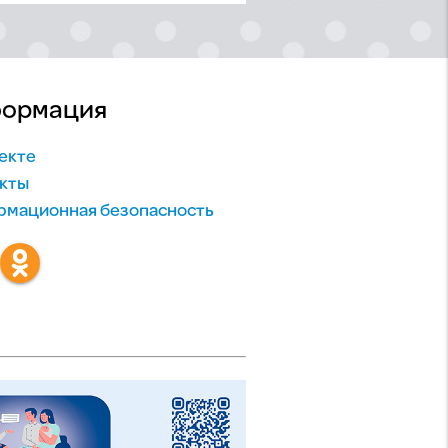
ормация
екте
кты
мационная безопасность