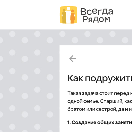
arrow_back
Как подружить
Такая задача стоит перед
одной семье. Старший, ка
братом или сестрой, да и 
1. Создание общих заняти