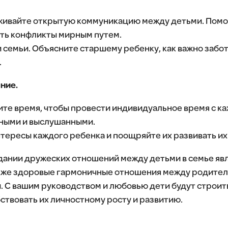
ивайте открытую коммуникацию между детьми. Помог
ать конфликты мирным путем.
 семьи. Объясните старшему ребенку, как важно забо
.
ние.
те время, чтобы провести индивидуальное время с ка
жными и выслушанными.
тересы каждого ребенка и поощряйте их развивать их
дании дружеских отношений между детьми в семье яв
акже здоровые гармоничные отношения между родител
 С вашим руководством и любовью дети будут строит
бствовать их личностному росту и развитию.