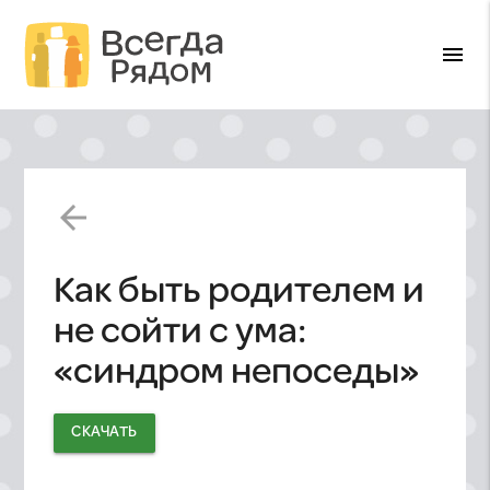
menu
arrow_back
Как быть родителем и
не сойти с ума:
«синдром непоседы»
СКАЧАТЬ