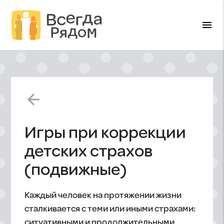
menu
arrow_back
Игры при коррекции
детских страхов
(подвижные)
Каждый человек на протяжении жизни
сталкивается с теми или иными страхами:
ситуативными и продолжительными.