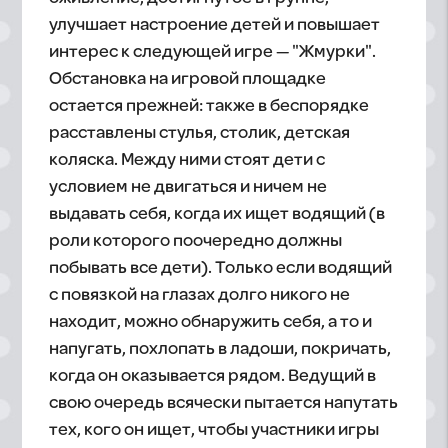
улучшает настроение детей и повышает
интерес к следующей игре — "Жмурки".
Обстановка на игровой площадке
остается прежней: также в беспорядке
расставлены стулья, столик, детская
коляска. Между ними стоят дети с
условием не двигаться и ничем не
выдавать себя, когда их ищет водящий (в
роли которого поочередно должны
побывать все дети). Только если водящий
с повязкой на глазах долго никого не
находит, можно обнаружить себя, а то и
напугать, похлопать в ладоши, покричать,
когда он оказывается рядом. Ведущий в
свою очередь всячески пытается напутать
тех, кого он ищет, чтобы участники игры