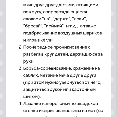
мяча друг другу детьми, стоящими
по кругу, сопровождающееся
словами "на", "держи", "лови",
"бросай", "поймай" и т.д., а также
подбрасывание воздушных шариков
и игра в кегли.
Поочередное проникновение с
разбега в круг детей, держащихся за
руки.
Борьба-соревнование, сражение на
саблях, метание мяча друг в друга
(при этом нужно увернуться от него,
защититься рукой или картонным
щитом).
Лазанье наперегонки по шведской
стенке и спрыгивание вниз на мат (со