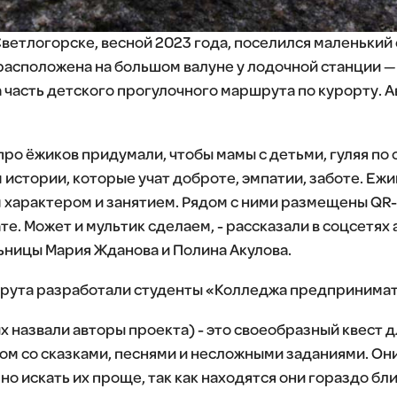
Светлогорске, весной 2023 года, поселился маленький
асположена на большом валуне у лодочной станции — и
 часть детского прогулочного маршрута по курорту. 
ро ёжиков придумали, чтобы мамы с детьми, гуляя по 
 истории, которые учат доброте, эмпатии, заботе. Еж
м характером и занятием. Рядом с ними размещены QR-
те. Может и мультик сделаем, - рассказали в соцсетях
ницы Мария Жданова и Полина Акулова.
рута разработали студенты «Колледжа предпринимат
х назвали авторы проекта) - это своеобразный квест д
ом со сказками, песнями и несложными заданиями. О
но искать их проще, так как находятся они гораздо бли