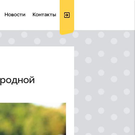
exit_to_app
Новости
Контакты
Войти
на
 родной
сайт