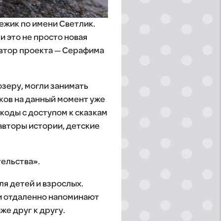
 ежик по имени Светлик.
 это не просто новая
Автор проекта — Серафима
озеру, могли занимать
иков на данный момент уже
коды с доступом к сказкам
 авторы истории, детские
ельства».
ля детей и взрослых.
ни отдаленно напоминают
же друг к другу.