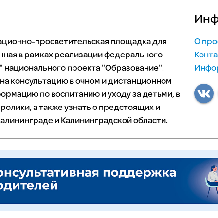
Инф
мационно-просветительская площадка для
О про
нная в рамках реализации федерального
Конта
 национального проекта "Образование".
Инфор
 на консультацию в очном и дистанционном
ормацию по воспитанию и уходу за детьми, в
ролики, а также узнать о предстоящих и
алининграде и Калининградской области.