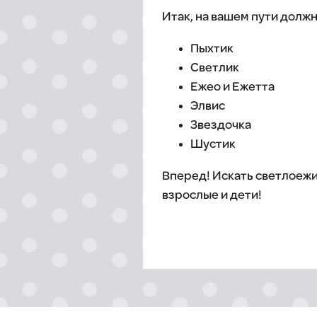
Итак, на вашем пути долж
Пыхтик
Светлик
Ежео и Ежетта
Элвис
Звездочка
Шустик
Вперед! Искать светлоежик
взрослые и дети!