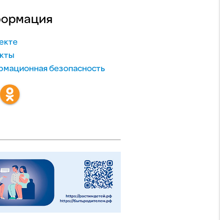
ормация
екте
кты
мационная безопасность