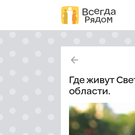
arrow_back
Где живут Св
области.