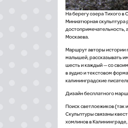
На берегу озера Тихого в 
Миниатюрная скульптура р
достопримечательность, а
Москаева.
Маршрут авторы истории п
малышей, рассказывать им
шесть и каждый — со свои
в аудио и текстовом форма
калининградские писатель
Дизайн бесплатного марш
Поиск светлоежиков (так и
Скульптуры связаны квест
хомлинов в Калининграде, 