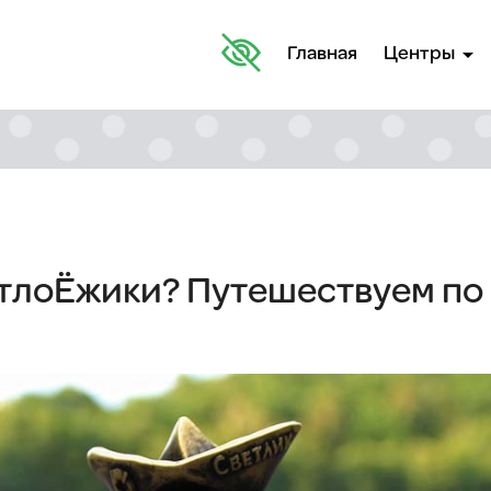
arrow_drop_down
Главная
Центры
етлоЁжики? Путешествуем по