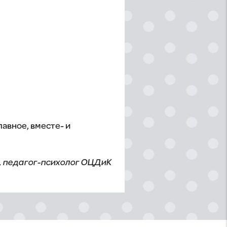
лавное, вместе- и
., педагог-психолог ОЦДиК