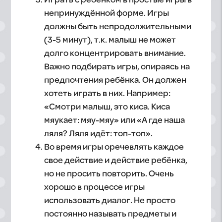
Играть с ребёнком в простые игры в
непринуждённой форме. Игры
должны быть непродолжительными
(3-5 минут), т.к. малыш не может
долго концентрировать внимание.
Важно подбирать игры, опираясь на
предпочтения ребёнка. Он должен
хотеть играть в них. Например:
«Смотри малыш, это киса. Киса
мяукает: мяу-мяу» или «А где наша
ляля? Ляля идёт: топ-топ».
Во время игры оречевлять каждое
свое действие и действие ребёнка,
но не просить повторить. Очень
хорошо в процессе игры
использовать диалог. Не просто
постоянно называть предметы и