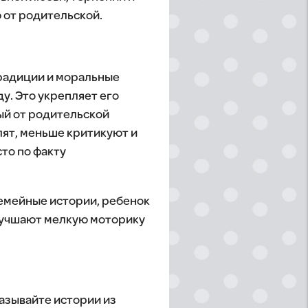
 от родительской.
радиции и моральные
у. Это укрепляет его
ый от родительской
лят, меньше критикуют и
то по факту
семейные истории, ребенок
улучшают мелкую моторику
азывайте истории из