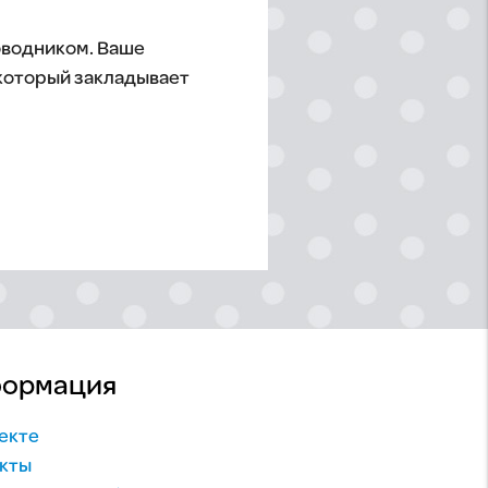
оводником. Ваше
 который закладывает
ормация
екте
кты