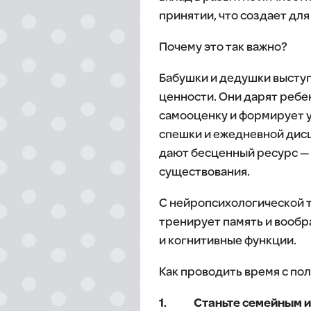
принятии, что создает дл
Почему это так важно?
Бабушки и дедушки высту
ценности. Они дарят ребе
самооценку и формирует у
спешки и ежедневной дисц
дают бесценный ресурс —
существования.
С нейропсихологической т
тренирует память и вообр
и когнитивные функции.
Как проводить время с по
1. Станьте семейным и