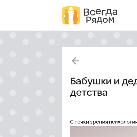
arrow_back
Бабушки и де
детства
С точки зрения психологи