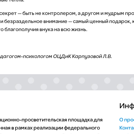
ые тепла.
секрет — быть не контролером, а другом и мудрым пр
 и безраздельное внимание — самый ценный подарок,
о благополучия внука на всю жизнь.
дагогом-психологом ОЦДиК Карпузовой Л.В.
Инф
мационно-просветительская площадка для
О про
нная в рамках реализации федерального
Конта