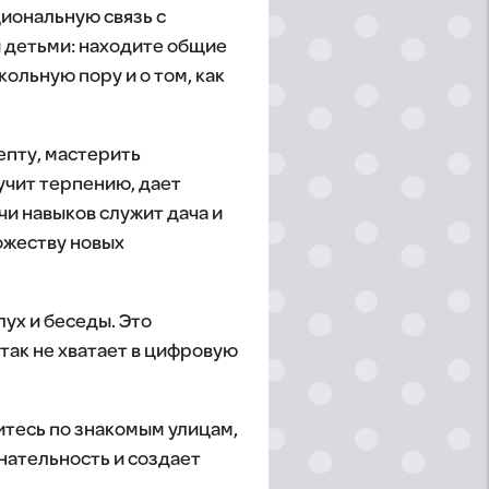
циональную связь с
и детьми: находите общие
ольную пору и о том, как
епту, мастерить
 учит терпению, дает
и навыков служит дача и
ожеству новых
ух и беседы. Это
так не хватает в цифровую
дитесь по знакомым улицам,
нательность и создает