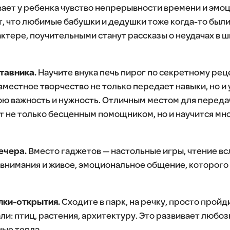
ивает у ребенка чувство непрерывности времени и эмо
т, что любимые бабушки и дедушки тоже когда-то был
ктере, поучительными станут рассказы о неудачах в шк
тавника.
Научите внука печь пирог по секретному рец
вместное творчество не только передает навыки, но и
ою важность и нужность. Отличным местом для передач
ет не только бесценным помощником, но и научится мн
ечера.
Вместо гаджетов — настольные игры, чтение всл
нимания и живое, эмоциональное общение, которого 
ки-открытия.
Сходите в парк, на речку, просто прой
и: птиц, растения, архитектуру. Это развивает любоз