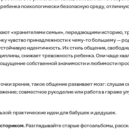
я ребенка психологически безопасную среду, отличную
пают «хранителями семьи», передающими историю, т
нку чувство принадлежности к чему-то большему — род
стойчивую идентичность. Их стиль общения, свободн
иплины, снижает тревожность ребенка. Они чаще хва
 ощущение собственной значимости и любимости прос
очки зрения, такое общение развивает мозг: слушая 
ажение; совместное рукоделие или работа в гараже 
льзой: практические идеи для бабушек и дедушек.
сториком.
Разглядывайте старые фотоальбомы, расск