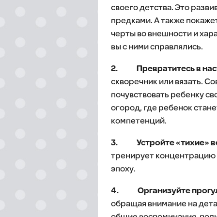
своего детства. Это разв
предками. А также покаже
черты во внешности и хара
вы с ними справлялись.
2. Превратитесь в нас
скворечник или вязать. Со
почувствовать ребенку св
огород, где ребенок стан
компетенций.
3. Устройте «тихие» в
тренирует концентрацию в
эпоху.
4. Организуйте прогул
обращая внимание на детал