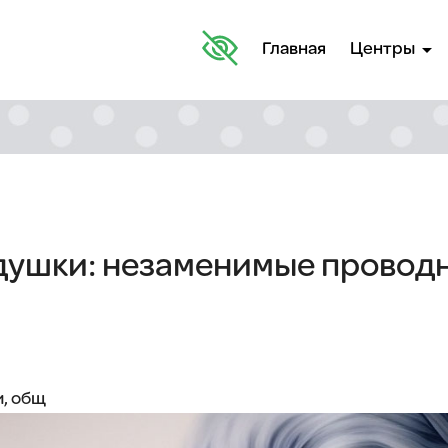
arrow_drop_down
Главная
Центры
душки: незаменимые проводн
и, общ